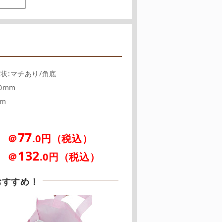
形状:マチあり/角底
00mm
mm
77
＠
.0円（税込）
とき
132
＠
.0円（税込）
とき
おすすめ！