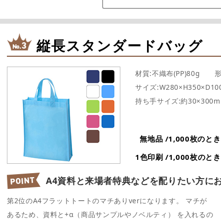
縦長スタンダードバッグ
材質:不織布(PP)80g 
サイズ:W280×H350×D1
持ち手サイズ:約30×300
無地品 /1,000枚の
1色印刷 /1,000枚の
A4資料と来場者特典などを
配りたい方に
第2位のA4フラットトートのマチありverになります。 マチが
あるため、資料と+α（商品サンプルやノベルティ） を入れるの