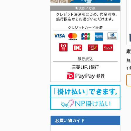
縦
無
1
お買い物ガイド