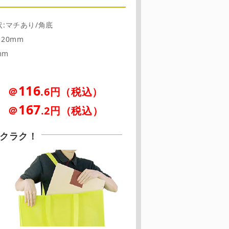
形状:マチあり/角底
120mm
mm
116
＠
.6円（税込）
とき
167
＠
.2円（税込）
とき
クラク！