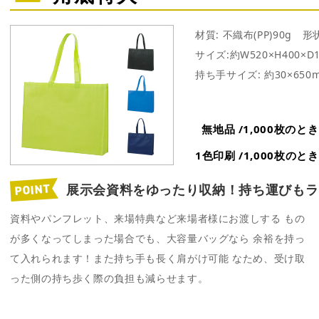
材質: 不織布(PP)90g 
サイズ:約W520×H400×D
持ち手サイズ: 約30×650
無地品 /1,000枚の
1色印刷 /1,000枚の
展示会資料をゆったり収納！
持ち運びもラ
資料やパンフレット、来場特典など来場者様にお渡しする もの
が多くなってしまった場合でも、大容量バッグなら 余裕を持っ
て入れられます！また持ち手も長く肩がけ可能 なため、受け取
った側の持ち歩く際の負担も減らせます。