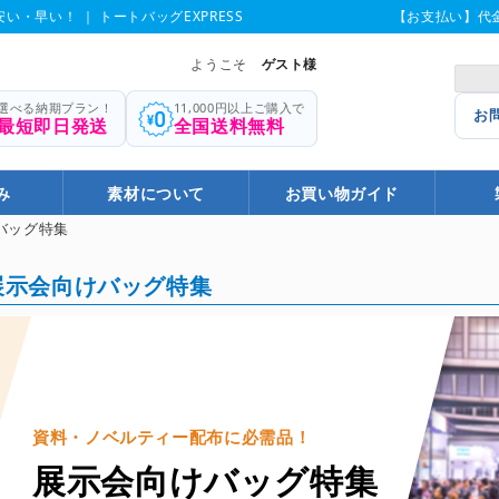
い・早い！ ｜ トートバッグEXPRESS
【お支払い】代
ようこそ
ゲスト様
選べる納期プラン！
11,000円以上ご購入で
お
最短即日発送
全国送料無料
み
素材について
お買い物ガイド
バッグ特集
展示会向けバッグ特集
資料・ノベルティー配布に必需品！
展示会向けバッグ特集