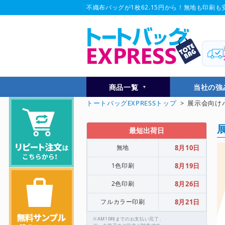
不織布バッグが1枚62.15円から！無地も印刷も安
商品一覧
当社の強
トートバッグEXPRESSトップ
> 展示会向け
最短出荷日
無地
8月10日
1色印刷
8月19日
2色印刷
8月26日
フルカラー印刷
8月21日
※AM10時までのお支払い完了、