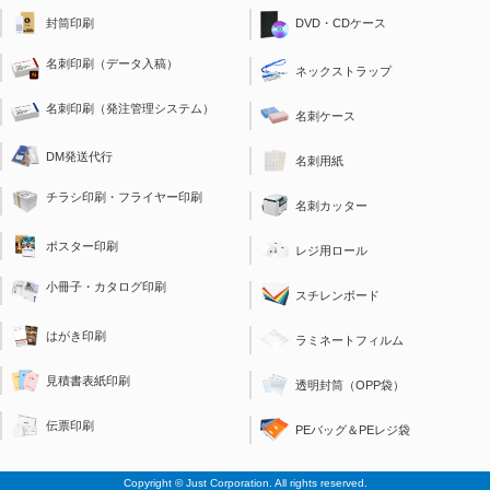
封筒印刷
DVD・CDケース
名刺印刷（データ入稿）
ネックストラップ
名刺印刷（発注管理システム）
名刺ケース
DM発送代行
名刺用紙
チラシ印刷・フライヤー印刷
名刺カッター
ポスター印刷
レジ用ロール
小冊子・カタログ印刷
スチレンボード
はがき印刷
ラミネートフィルム
見積書表紙印刷
透明封筒（OPP袋）
伝票印刷
PEバッグ＆PEレジ袋
Copyright © Just Corporation. All rights reserved.