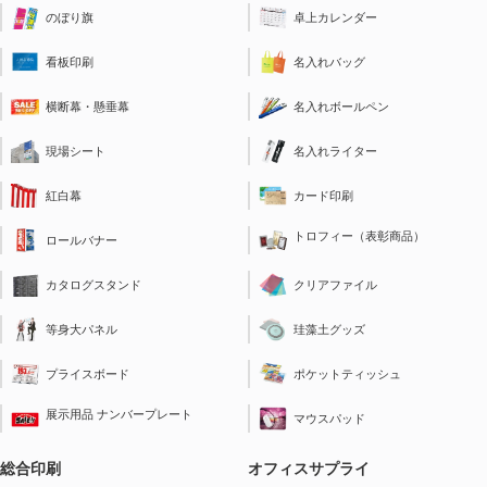
のぼり旗
卓上カレンダー
看板印刷
名入れバッグ
横断幕・懸垂幕
名入れボールペン
現場シート
名入れライター
紅白幕
カード印刷
トロフィー（表彰商品）
ロールバナー
クリアファイル
カタログスタンド
珪藻土グッズ
等身大パネル
ポケットティッシュ
プライスボード
展示用品 ナンバープレート
マウスパッド
総合印刷
オフィスサプライ