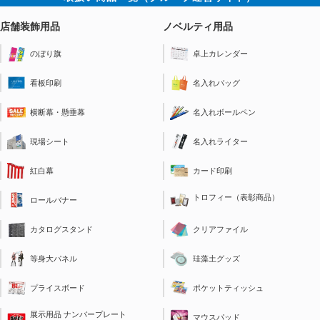
店舗装飾用品
ノベルティ用品
のぼり旗
卓上カレンダー
看板印刷
名入れバッグ
横断幕・懸垂幕
名入れボールペン
現場シート
名入れライター
紅白幕
カード印刷
トロフィー（表彰商品）
ロールバナー
クリアファイル
カタログスタンド
珪藻土グッズ
等身大パネル
ポケットティッシュ
プライスボード
展示用品 ナンバープレート
マウスパッド