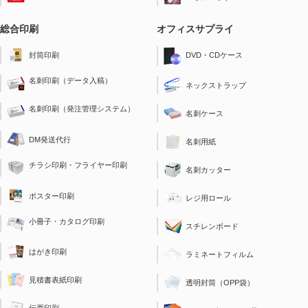
総合印刷
オフィスサプライ
封筒印刷
DVD・CDケース
名刺印刷（データ入稿）
ネックストラップ
名刺印刷（発注管理システム）
名刺ケース
DM発送代行
名刺用紙
チラシ印刷・フライヤー印刷
名刺カッター
ポスター印刷
レジ用ロール
小冊子・カタログ印刷
スチレンボード
はがき印刷
ラミネートフィルム
見積書表紙印刷
透明封筒（OPP袋）