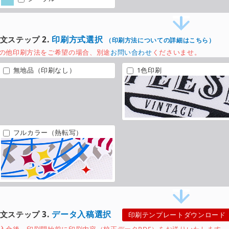
印刷方式選択
文ステップ 2.
（
印刷方法についての詳細はこちら
）
の他印刷方法をご希望の場合、別途
お問い合わせ
くださいませ。
無地品（印刷なし）
1色印刷
フルカラー（熱転写）
データ入稿選択
文ステップ 3.
印刷テンプレートダウンロード