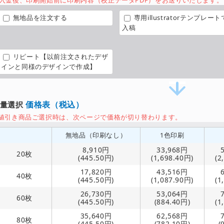
入金後、印刷開始前に印刷内容（校正データPDF）をお送りいたします。
無地品を注文する
専用illustratorテンプレート
入稿
リピート【以前注文されたデザ
インと同様のデザインで作成】
価格表（税込）
数量選択
値引き商品ご選択時は、次ページで価格が切り替わります。
無地品（印刷なし）
1色印刷
8,910円
33,968円
20枚
(445.50円)
(1,698.40円)
(2
17,820円
43,516円
40枚
(445.50円)
(1,087.90円)
(1
26,730円
53,064円
60枚
(445.50円)
(884.40円)
(1
35,640円
62,568円
80枚
(445.50円)
(782.10円)
(