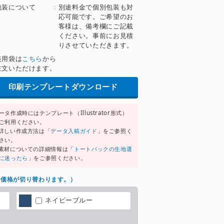
包装について
:
別途料金で個別包装も対
応可能です。ご希望のお
客様は、備考欄にご記載
ください。事前にお見積
りさせていただきます。
装用袋は
こちら
から
注文いただけます。
印刷テンプレートダウンロード
ータ作成時にはテンプレート（Illustrator形式）
ご利用ください。
詳しい作成方法は「
データ入稿ガイド
」をご参照く
さい。
素材についての詳細情報は「
トートバックの生地選
に迷ったら
」をご参照ください。
で価格が切り替わります。
）
ネイビーブルー