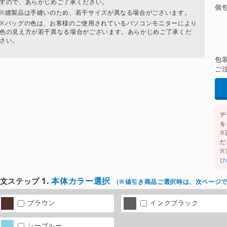
すので、あらかじめご了承ください。
個
※縫製品は手縫いのため、若干サイズが異なる場合がございます。
※バッグの色は、お客様のご使用されているパソコンモニターにより
色の見え方が若干異なる場合がございます。あらかじめご了承くだ
さい。
包
ご
デ
を
※
だ
※
び
本体カラー選択
文ステップ 1.
（
※値引き商品ご選択時は、次ページ
ブラウン
インクブラック
シーブルー