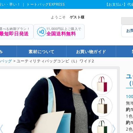
い・早い！ ｜ トートバッグEXPRESS
【お支払い】代
ようこそ
ゲスト様
選べる納期プラン！
11,000円以上ご購入で
お
最短即日発送
全国送料無料
み
素材について
お買い物ガイド
ルバッグ
>
ユーティリティバッグコンビ（L）ワイド2
ユ
（
1
無
約
1
約
2