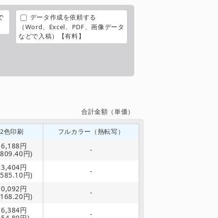
で
データ作成を依頼する
（Word、Excel、PDF、画像データ
などで入稿）【有料】
合計金額（単価）
2色印刷
フルカラー（熱転写）
56,188円
-
,809.40円)
63,404円
-
,585.10円)
70,092円
-
,168.20円)
76,384円
-
954.80円)