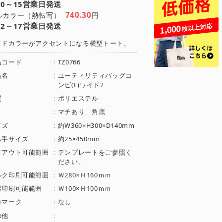
10～15営業日発送
740.30
ルカラー（熱転写）
円
12～17営業日発送
イドカラーがアクセントになる横型トート。
品コード
:
TZ0766
品名
:
ユーティリティバッグコ
ンビ(L)ワイド2
質
:
ポリエステル
:
マチあり 角底
イズ
:
約W360×H300×D140mm
ち手サイズ
:
約25×450mm
イアウト可能範囲
:
テンプレートをご参照く
ださい。
ルク印刷可能範囲
:
Ｗ280×Ｈ160ｍｍ
写印刷可能範囲
:
Ｗ100×Ｈ100ｍｍ
コマーク
:
なし
の他
: