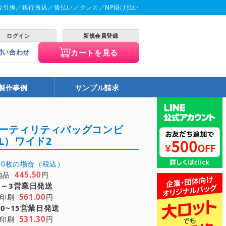
金引換／銀行振込／後払い／クレカ／NP掛け払い
ログイン
新規会員登録
カートを見る
問い合わせ
製作事例
サンプル請求
ーティリティバッグコンビ
L）ワイド2
000枚の場合（税込）
445.50
地品
円
1～3営業日発送
561.00
色印刷
円
10~15営業日発送
531.30
色印刷
円