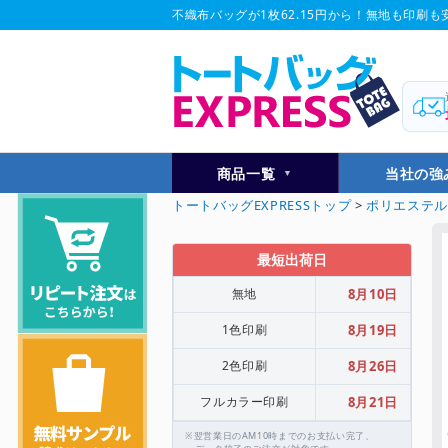
不織布バッグが1枚62.15円から！無地も印刷も安
商品一覧
当社の強
トートバッグEXPRESSトップ
>
ポリエステ
最短出荷日
無地
8月10日
1色印刷
8月19日
2色印刷
8月26日
フルカラー印刷
8月21日
※翌営業日のAM10時までのお支払い完了、