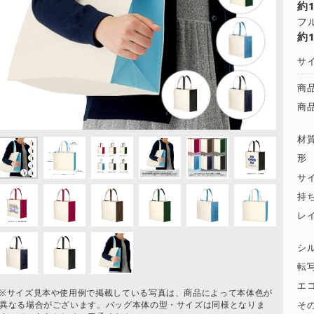
約
フ
約
サ
商
商
材
形
サ
持
レ
シ
転
エ
※サイズ見本や使用例で掲載している写真は、商品によって本体色が
そ
異なる場合がございます。バッグ本体の型・サイズは同様となりま