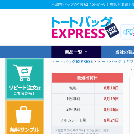
不織布バッグが1枚62.15円から！無地も印刷も安
商品一覧
当社の強
トートバッグEXPRESS
>
トートバッグ（ギ
・
最短出荷日
無地
8月10日
1色印刷
8月19日
2色印刷
8月26日
フルカラー印刷
8月21日
※翌営業日のAM10時までのお支払い完了、