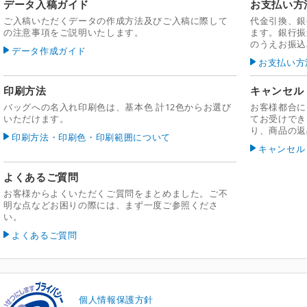
データ入稿ガイド
お支払い方
ご入稿いただくデータの作成方法及びご入稿に際して
代金引換、銀
の注意事項をご説明いたします。
ます。銀行振
のうえお振込
データ作成ガイド
お支払い方
印刷方法
キャンセル
バッグへの名入れ印刷色は、基本色 計12色からお選び
お客様都合に
いただけます。
てお受けでき
り、商品の返
印刷方法・印刷色・印刷範囲について
キャンセル
よくあるご質問
お客様からよくいただくご質問をまとめました。ご不
明な点などお困りの際には、まず一度ご参照くださ
い。
よくあるご質問
個人情報保護方針