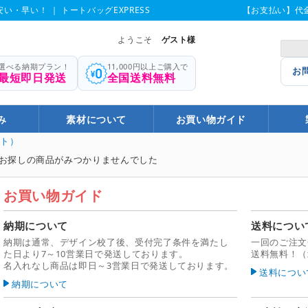
い・早い！ ｜ トートバッグEXPRESS
【お支払い】代
ようこそ
ゲスト様
選べる納期プラン！
11,000円以上ご購入で
お
最短即日発送
全国送料無料
み
素材について
お買い物ガイド
フト）
お探しの商品がみつかりませんでした
お買い物ガイド
納期について
送料につい
納期は通常、デザイン校了後、受付完了条件を満たし
一回のご注文合
た日より7～10営業日で発送しております。
送料無料！（
名入れなし商品は即日～3営業日で発送しております。
送料につい
納期について