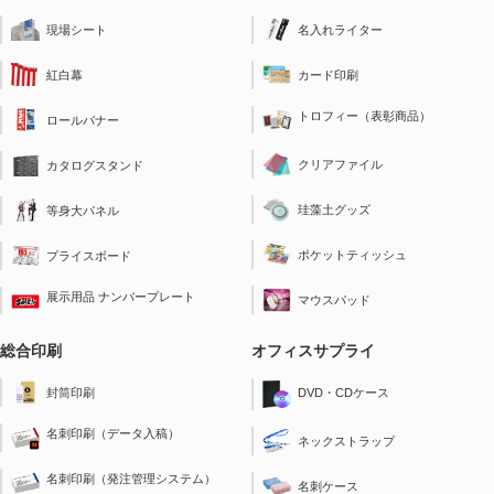
現場シート
名入れライター
紅白幕
カード印刷
トロフィー（表彰商品）
ロールバナー
クリアファイル
カタログスタンド
珪藻土グッズ
等身大パネル
ポケットティッシュ
プライスボード
展示用品 ナンバープレート
マウスパッド
総合印刷
オフィスサプライ
封筒印刷
DVD・CDケース
名刺印刷（データ入稿）
ネックストラップ
名刺印刷（発注管理システム）
名刺ケース