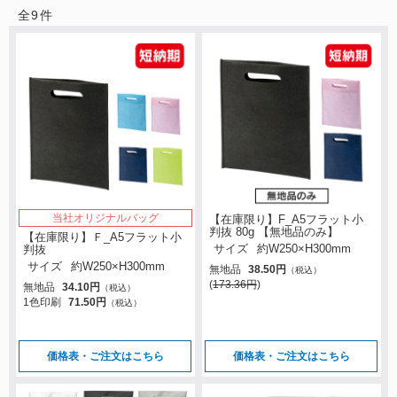
全
9
件
当社オリジナルバッグ
【在庫限り】F_A5フラット小
判抜 80g 【無地品のみ】
【在庫限り】Ｆ_A5フラット小
判抜
サイズ
約W250×H300mm
サイズ
約W250×H300mm
無地品
38.50円
（税込）
(
173.36円
)
無地品
34.10円
（税込）
1色印刷
71.50円
（税込）
価格表・ご注文はこちら
価格表・ご注文はこちら