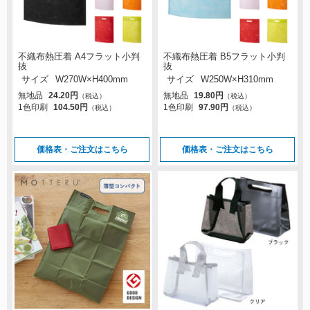
不織布熱圧着 A4フラット小判
不織布熱圧着 B5フラット小判
抜
抜
サイズ
W270W×H400mm
サイズ
W250W×H310mm
無地品
24.20円
無地品
19.80円
（税込）
（税込）
1色印刷
104.50円
1色印刷
97.90円
（税込）
（税込）
価格表・ご注文はこちら
価格表・ご注文はこちら