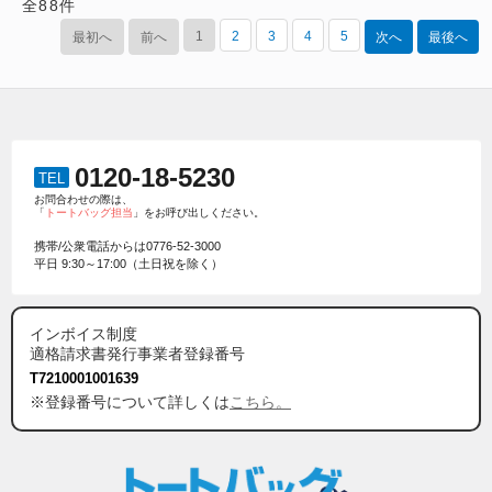
全
88
件
1
2
3
4
5
最初へ
前へ
次へ
最後へ
0120-18-5230
TEL
お問合わせの際は、
「
トートバッグ担当
」をお呼び出しください。
携帯/公衆電話からは
0776-52-3000
平日 9:30～17:00（土日祝を除く）
インボイス制度
適格請求書発行事業者登録番号
T7210001001639
※登録番号について詳しくは
こちら。