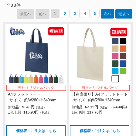
全
88
件
1
2
3
4
5
最初へ
前へ
次へ
最後へ
当社オリジナルバッグ
当社オリジナルバッグ
A4フラットトート
【在庫限り】A4フラットトート
サイズ
約W280×H340mm
サイズ
約W280×H340mm
無地品
70.40円
無地品
62.15円
(
63.80円
)
（税込）
（税込）
1色印刷
116.93円
1色印刷
117.70円
（税込）
価格表・ご注文はこちら
価格表・ご注文はこちら