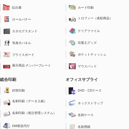
紅白幕
カード印刷
トロフィー（表彰商品）
ロールバナー
クリアファイル
カタログスタンド
珪藻土グッズ
等身大パネル
ポケットティッシュ
プライスボード
展示用品 ナンバープレート
マウスパッド
総合印刷
オフィスサプライ
封筒印刷
DVD・CDケース
名刺印刷（データ入稿）
ネックストラップ
名刺印刷（発注管理システム）
名刺ケース
DM発送代行
名刺用紙