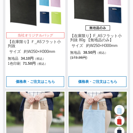
当社オリジナルバッグ
【在庫限り】F_A5フラット小
判抜 80g 【無地品のみ】
【在庫限り】Ｆ_A5フラット小
判抜
サイズ
約W250×H300mm
サイズ
約W250×H300mm
無地品
38.50円
（税込）
(
173.36円
)
無地品
34.10円
（税込）
1色印刷
71.50円
（税込）
価格表・ご注文はこちら
価格表・ご注文はこちら