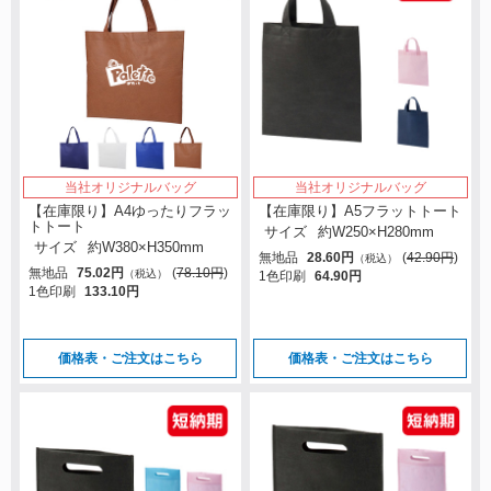
当社オリジナルバッグ
当社オリジナルバッグ
【在庫限り】A4ゆったりフラッ
【在庫限り】A5フラットトート
トトート
サイズ
約W250×H280mm
サイズ
約W380×H350mm
無地品
28.60円
(
42.90円
)
（税込）
無地品
75.02円
(
78.10円
)
（税込）
1色印刷
64.90円
1色印刷
133.10円
価格表・ご注文はこちら
価格表・ご注文はこちら