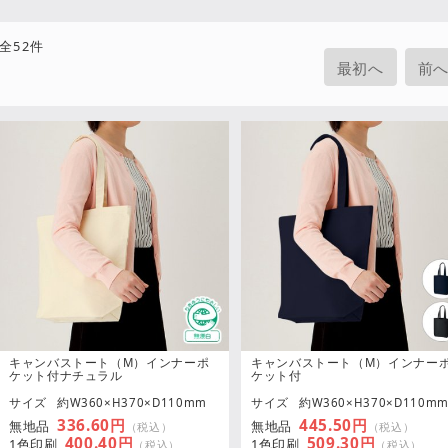
全
52
件
最初へ
前
キャンバストート（M）インナーポ
キャンバストート（M）インナー
ケット付ナチュラル
ケット付
サイズ
約W360×H370×D110mm
サイズ
約W360×H370×D110m
336.60円
445.50円
無地品
無地品
（税込）
（税込）
400.40円
509.30円
1色印刷
1色印刷
（税込）
（税込）