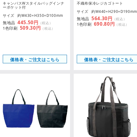
キャンバスWスタイルバッグインナ
不織布保冷レジカゴトート
ーポケット付
サイズ
約W440×H290×D190m
サイズ
約W430×H350×D100mm
564.30円
無地品
（税込）
445.50円
無地品
（税込）
690.80円
1色印刷
（税込）
509.30円
1色印刷
（税込）
価格表・ご注文はこちら
価格表・ご注文はこちら