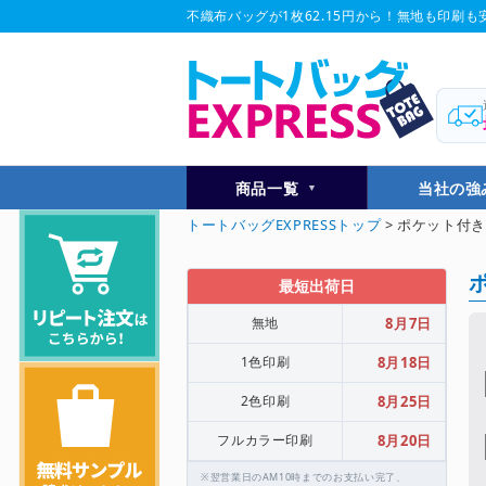
不織布バッグが1枚62.15円から！無地も印刷も安
商品一覧
当社の強
トートバッグEXPRESSトップ
> ポケット付
最短出荷日
無地
8月7日
1色印刷
8月18日
2色印刷
8月25日
フルカラー印刷
8月20日
※翌営業日のAM10時までのお支払い完了、