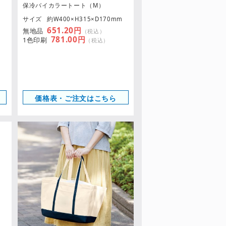
保冷バイカラートート（M）
m
サイズ
約W400×H315×D170mm
651.20円
無地品
（税込）
781.00円
1色印刷
（税込）
価格表・ご注文はこちら