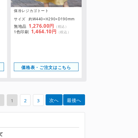
グ
保冷レジカゴトート
サイズ
約W440×H290×D190mm
1,276.00円
無地品
（税込）
1,464.10円
1色印刷
（税込）
価格表・ご注文はこちら
次へ
最後へ
へ
1
2
3
て