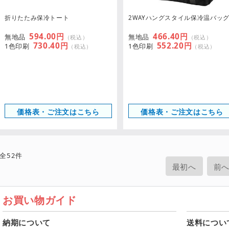
折りたたみ保冷トート
2WAYハングスタイル保冷温バッ
594.00円
466.40円
無地品
無地品
（税込）
（税込）
730.40円
552.20円
1色印刷
1色印刷
（税込）
（税込）
価格表・ご注文はこちら
価格表・ご注文はこちら
全
52
件
最初へ
前
お買い物ガイド
納期について
送料につい