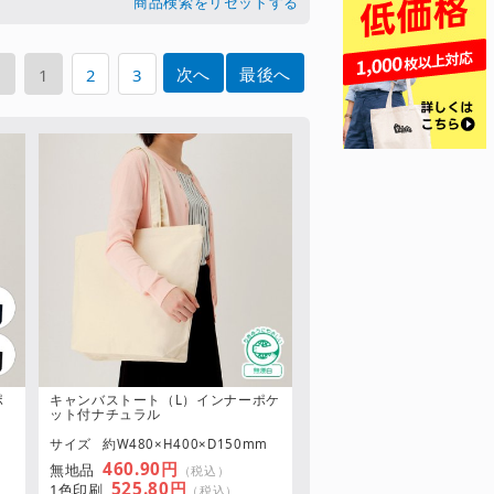
商品検索をリセットする
次へ
最後へ
へ
1
2
3
ポ
キャンバストート（L）インナーポケ
ット付ナチュラル
m
サイズ
約W480×H400×D150mm
460.90円
無地品
（税込）
525.80円
1色印刷
（税込）