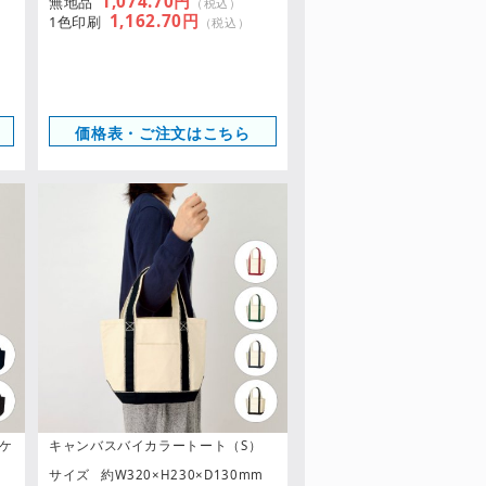
1,074.70円
無地品
（税込）
1,162.70円
1色印刷
（税込）
価格表・ご注文はこちら
ケ
キャンバスバイカラートート（S）
サイズ
約W320×H230×D130mm