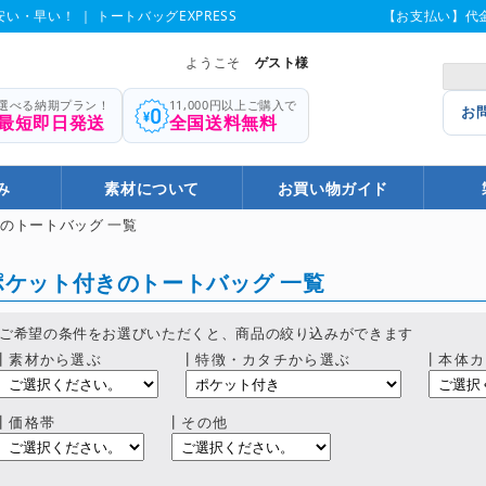
い・早い！ ｜ トートバッグEXPRESS
【お支払い】代
ようこそ
ゲスト様
選べる納期プラン！
11,000円以上ご購入で
お
最短即日発送
全国送料無料
み
素材について
お買い物ガイド
きのトートバッグ 一覧
ポケット付きのトートバッグ 一覧
ご希望の条件をお選びいただくと、商品の絞り込みができます
┃素材から選ぶ
┃特徴・カタチから選ぶ
┃本体カ
┃価格帯
┃その他