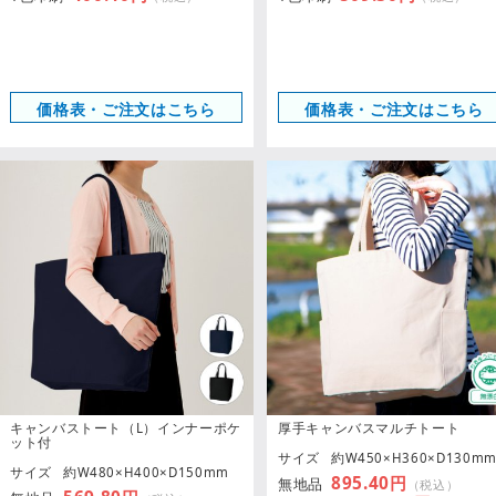
価格表・ご注文はこちら
価格表・ご注文はこちら
キャンバストート（L）インナーポケ
厚手キャンバスマルチトート
ット付
サイズ
約W450×H360×D130m
サイズ
約W480×H400×D150mm
895.40円
無地品
（税込）