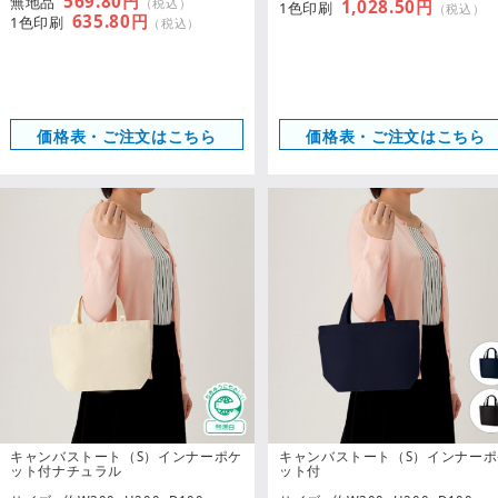
569.80円
無地品
（税込）
1,028.50円
1色印刷
（税込）
635.80円
1色印刷
（税込）
価格表・ご注文はこちら
価格表・ご注文はこちら
キャンバストート（S）インナーポケ
キャンバストート（S）インナーポ
ット付ナチュラル
ット付