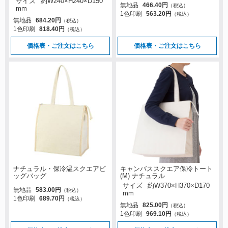
サイズ
約W240×H240×D150
無地品
466.40円
（税込）
mm
1色印刷
563.20円
（税込）
無地品
684.20円
（税込）
1色印刷
818.40円
（税込）
価格表・ご注文はこちら
価格表・ご注文はこちら
ナチュラル・保冷温スクエアビ
キャンバススクエア保冷トート
ッグバッグ
(M) ナチュラル
サイズ
約W370×H370×D170
無地品
583.00円
（税込）
mm
1色印刷
689.70円
（税込）
無地品
825.00円
（税込）
1色印刷
969.10円
（税込）