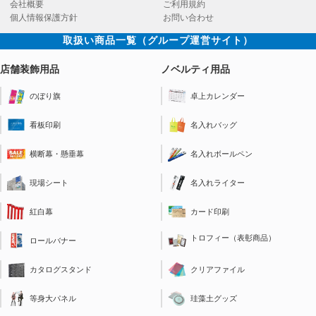
会社概要
ご利用規約
個人情報保護方針
お問い合わせ
取扱い商品一覧（グループ運営サイト）
店舗装飾用品
ノベルティ用品
のぼり旗
卓上カレンダー
看板印刷
名入れバッグ
横断幕・懸垂幕
名入れボールペン
現場シート
名入れライター
紅白幕
カード印刷
トロフィー（表彰商品）
ロールバナー
クリアファイル
カタログスタンド
珪藻土グッズ
等身大パネル