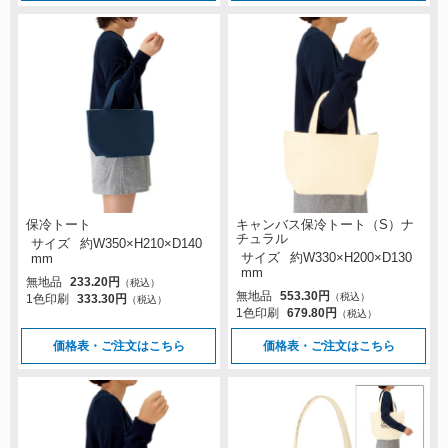
保冷トート
キャンバス保冷トート（S）ナ
チュラル
サイズ
約W350×H210×D140
サイズ
約W330×H200×D130
mm
mm
無地品
233.20円
（税込）
無地品
553.30円
（税込）
1色印刷
333.30円
（税込）
1色印刷
679.80円
（税込）
価格表・ご注文はこちら
価格表・ご注文はこちら