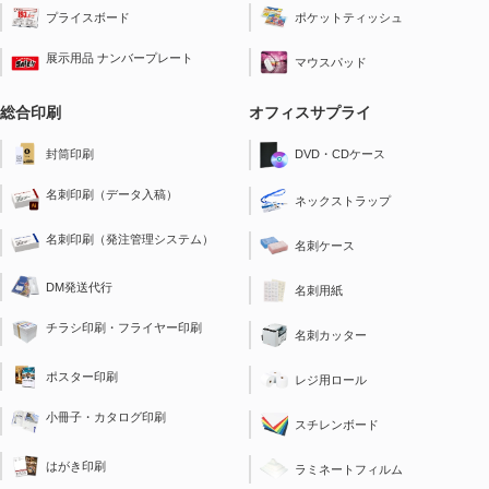
ポケットティッシュ
プライスボード
展示用品 ナンバープレート
マウスパッド
総合印刷
オフィスサプライ
封筒印刷
DVD・CDケース
名刺印刷（データ入稿）
ネックストラップ
名刺印刷（発注管理システム）
名刺ケース
DM発送代行
名刺用紙
チラシ印刷・フライヤー印刷
名刺カッター
ポスター印刷
レジ用ロール
小冊子・カタログ印刷
スチレンボード
はがき印刷
ラミネートフィルム