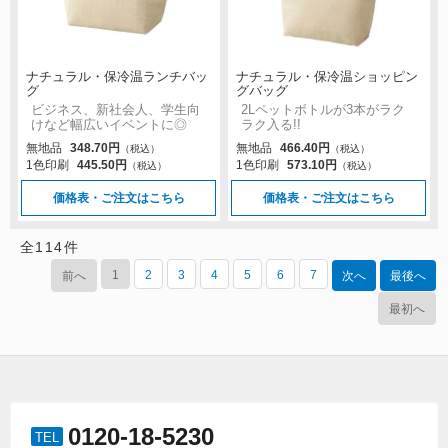
ナチュラル・保冷温ランチバッ
ナチュラル・保冷温ショッピン
グ
グバッグ
ビジネス、新社会人、学生向
2Lペットボトルが3本がラク
けなど幅広いイベントに◎
ラク入る!!
無地品
348.70円
無地品
466.40円
（税込）
（税込）
1色印刷
445.50円
1色印刷
573.10円
（税込）
（税込）
価格表・ご注文はこちら
価格表・ご注文はこちら
全
114
件
1
2
3
4
5
6
7
前へ
次へ
最後へ
最初へ
0120-18-5230
TEL