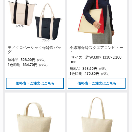
モノクロベーシック保冷温バッ
不織布保冷スクエアコンビトー
グ
ト
サイズ
約W330×H330×D100
無地品
528.00円
（税込）
mm
1色印刷
634.70円
（税込）
無地品
358.60円
（税込）
1色印刷
470.80円
（税込）
価格表・ご注文はこちら
価格表・ご注文はこちら