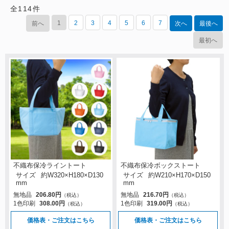
全
114
件
1
2
3
4
5
6
7
前へ
次へ
最後へ
最初へ
不織布保冷ライントート
不織布保冷ボックストート
サイズ
約W320×H180×D130
サイズ
約W210×H170×D150
mm
mm
無地品
206.80円
無地品
216.70円
（税込）
（税込）
1色印刷
308.00円
1色印刷
319.00円
（税込）
（税込）
価格表・ご注文はこちら
価格表・ご注文はこちら