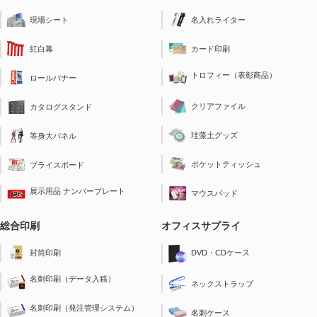
現場シート
名入れライター
紅白幕
カード印刷
トロフィー（表彰商品）
ロールバナー
クリアファイル
カタログスタンド
珪藻土グッズ
等身大パネル
ポケットティッシュ
プライスボード
展示用品 ナンバープレート
マウスパッド
総合印刷
オフィスサプライ
封筒印刷
DVD・CDケース
名刺印刷（データ入稿）
ネックストラップ
名刺印刷（発注管理システム）
名刺ケース