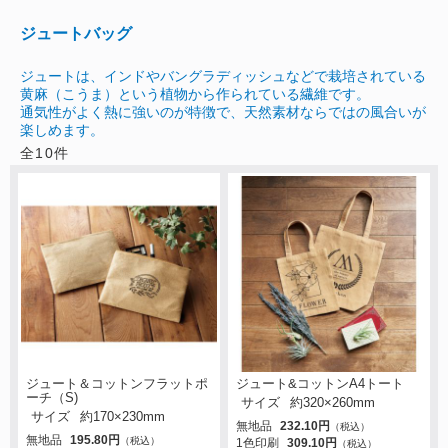
ジュートバッグ
ジュートは、インドやバングラディッシュなどで栽培されている
黄麻（こうま）という植物から作られている繊維です。
通気性がよく熱に強いのが特徴で、天然素材ならではの風合いが
楽しめます。
全
10
件
ジュート＆コットンフラットポ
ジュート&コットンA4トート
ーチ（S)
サイズ
約320×260mm
サイズ
約170×230mm
無地品
232.10円
（税込）
無地品
195.80円
（税込）
1色印刷
309.10円
（税込）