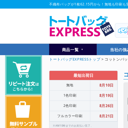
不織布バッグが1枚62.15円から！無地も印刷も安
商品一覧
当社の強
トートバッグEXPRESSトップ
> コットンバッ
最短出荷日
無地
8月10日
1色印刷
8月19日
2色印刷
8月26日
フルカラー印刷
8月21日
※AM10時までのお支払い完了、