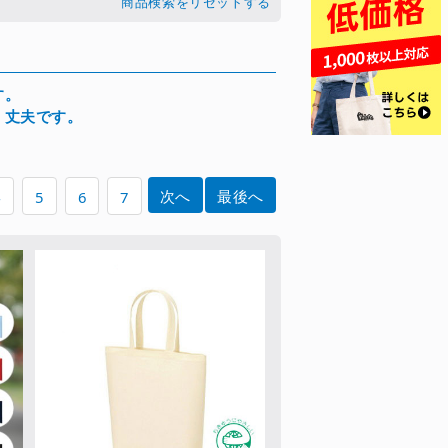
商品検索をリセットする
す。
く丈夫です。
次へ
最後へ
4
5
6
7