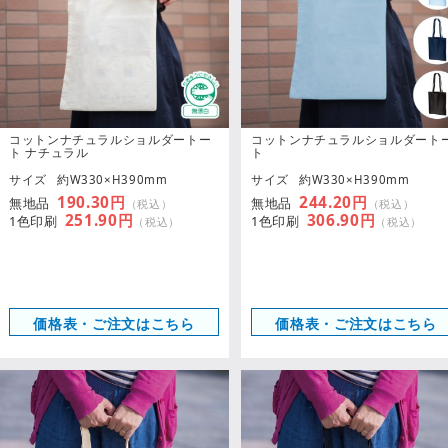
コットンナチュラルショルダートー
コットンナチュラルショルダート
ト ナチュラル
ト
サイズ
約W330×H390mm
サイズ
約W330×H390mm
190.30円
244.20円
無地品
無地品
（税込）
（税込）
251.90円
306.90円
1色印刷
1色印刷
（税込）
（税込）
価格表・ご注文はこちら
価格表・ご注文はこちら