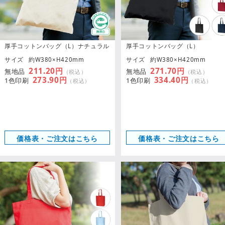
厚手コットンバッグ（L）ナチュラル
厚手コットンバッグ（L）
サイズ
約W380×H420mm
サイズ
約W380×H420mm
211.20円
271.70円
無地品
無地品
（税込）
（税込）
273.90円
334.40円
1色印刷
1色印刷
（税込）
（税込）
価格表・ご注文はこちら
価格表・ご注文はこちら