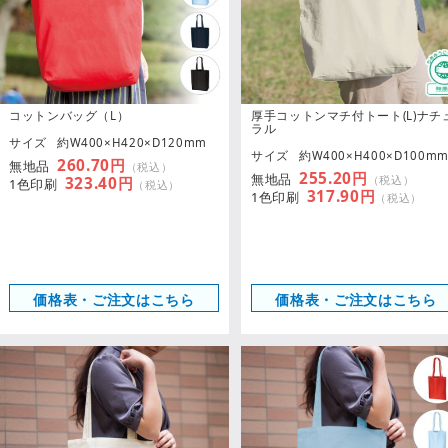
コットンバッグ（L）
厚手コットンマチ付トート(L)ナチ
ラル
サイズ
約W400×H420×D120mm
サイズ
約W400×H400×D100m
260.70円
無地品
（税込）
255.20円
無地品
（税込）
323.40円
1色印刷
（税込）
317.90円
1色印刷
（税込）
価格表・ご注文はこちら
価格表・ご注文はこちら