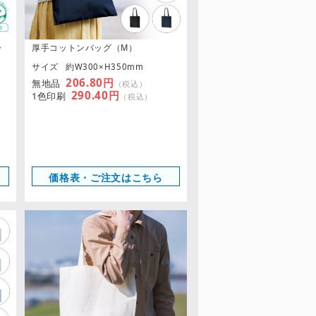
ラ
厚手コットンバッグ（M）
サイズ
約W300×H350mm
206.80円
無地品
（税込）
290.40円
1色印刷
（税込）
価格表・ご注文はこちら