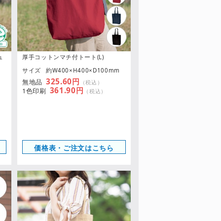
ュ
厚手コットンマチ付トート(L)
サイズ
約W400×H400×D100mm
m
325.60円
無地品
（税込）
361.90円
1色印刷
（税込）
価格表・ご注文はこちら