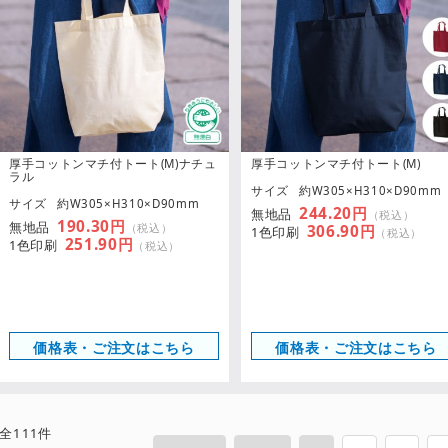
厚手コットンマチ付トート(M)ナチュ
厚手コットンマチ付トート(M)
ラル
サイズ
約W305×H310×D90mm
サイズ
約W305×H310×D90mm
244.20円
無地品
（税込）
190.30円
無地品
（税込）
306.90円
1色印刷
（税込）
251.90円
1色印刷
（税込）
価格表・ご注文はこちら
価格表・ご注文はこちら
全
111
件