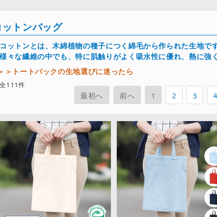
コットンバッグ
コットンとは、木綿植物の種子につく綿毛から作られた生地で
様々な繊維の中でも、特に肌触りがよく吸水性に優れ、熱に強
＞＞トートバックの生地選びに迷ったら
全
111
件
最初へ
前へ
1
2
3