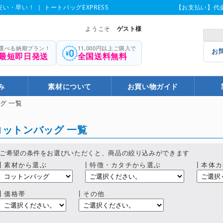
い・早い！ ｜ トートバッグEXPRESS
【お支払い】代
ようこそ
ゲスト様
選べる納期プラン！
11,000円以上ご購入で
お
最短即日発送
全国送料無料
み
素材について
お買い物ガイド
グ 一覧
コットンバッグ 一覧
ご希望の条件をお選びいただくと、商品の絞り込みができます
┃素材から選ぶ
┃特徴・カタチから選ぶ
┃本体カ
┃価格帯
┃その他