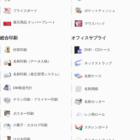
ポケットティッシュ
プライスボード
展示用品 ナンバープレート
マウスパッド
総合印刷
オフィスサプライ
封筒印刷
DVD・CDケース
名刺印刷（データ入稿）
ネックストラップ
名刺印刷（発注管理システム）
名刺ケース
DM発送代行
名刺用紙
チラシ印刷・フライヤー印刷
名刺カッター
ポスター印刷
レジ用ロール
小冊子・カタログ印刷
スチレンボード
はがき印刷