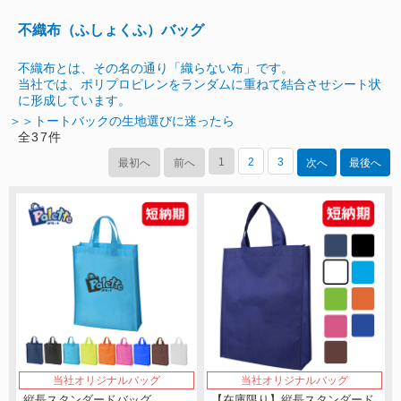
不織布（ふしょくふ）バッグ
不織布とは、その名の通り「織らない布」です。
当社では、ポリプロピレンをランダムに重ねて結合させシート状
に形成しています。
＞＞トートバックの生地選びに迷ったら
全
37
件
1
2
3
最初へ
前へ
次へ
最後へ
当社オリジナルバッグ
当社オリジナルバッグ
縦長スタンダードバッグ
【在庫限り】縦長スタンダード