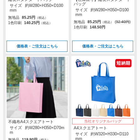
バッグ
サイズ
約W280×H350×D100
サイズ
約W280×H350×D100
mm
mm
無地品
85.25円
（税込）
無地品
85.25円
(
92.40円
)
（税込）
1色印刷
140.25円
（税込）
1色印刷
148.50円
価格表・ご注文はこちら
価格表・ご注文はこちら
当社オリジナルバッグ
不織布A4スクエアトート
サイズ
約W280×H350×D70m
A4スクエアトート
m
サイズ
約W320×H330×D110
mm
無地品
119.90円
（税込）