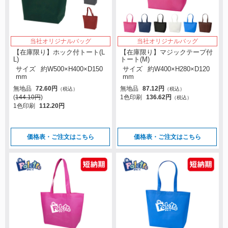
当社オリジナルバッグ
当社オリジナルバッグ
【在庫限り】ホック付トート(L
【在庫限り】マジックテープ付
L)
トート(M)
サイズ
約W500×H400×D150
サイズ
約W400×H280×D120
mm
mm
無地品
72.60円
無地品
87.12円
（税込）
（税込）
(
144.10円
)
1色印刷
136.62円
（税込）
1色印刷
112.20円
価格表・ご注文はこちら
価格表・ご注文はこちら