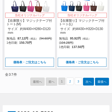
当社オリジナルバッグ
当社オリジナルバッグ
【在庫限り】マジックテープ付
【在庫限り】マジックテープ付
トート(M)
トート(L)
サイズ
約W400×H280×D120
サイズ
約W430×H320×D130
mm
mm
無地品
87.12円
(
94.60円
)
無地品
95.92円
（税込）
（税込）
1色印刷
150.70円
(
104.28円
)
1色印刷
137.50円
価格表・ご注文はこちら
価格表・ご注文はこちら
全
37
件
1
2
3
最初へ
前へ
次へ
最後へ