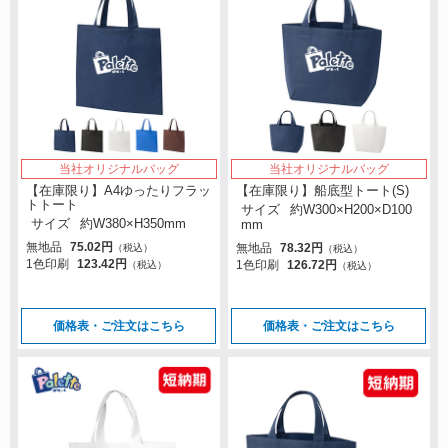
当社オリジナルバッグ
当社オリジナルバッグ
【在庫限り】A4ゆったりフラッ
【在庫限り】船底型トート(S)
トトート
サイズ
約W300×H200×D100
サイズ
約W380×H350mm
mm
無地品
75.02円
無地品
78.32円
（税込）
（税込）
1色印刷
123.42円
1色印刷
126.72円
（税込）
（税込）
価格表・ご注文はこちら
価格表・ご注文はこちら