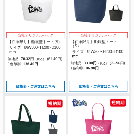
当社オリジナルバッグ
当社オリジナルバッグ
【在庫限り】船底型トート(S)
【在庫限り】船底型トート
（S）
サイズ
約W300×H200×D100
サイズ
約W300×H200×D100
mm
mm
無地品
78.32円
(
81.40円
)
（税込）
無地品
33.00円
(
71.50円
)
（税込）
1色印刷
136.40円
1色印刷
86.90円
価格表・ご注文はこちら
価格表・ご注文はこちら