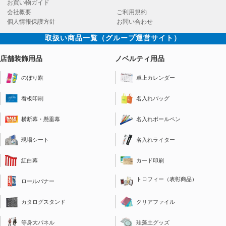
お買い物ガイド
会社概要
ご利用規約
個人情報保護方針
お問い合わせ
取扱い商品一覧（グループ運営サイト）
店舗装飾用品
ノベルティ用品
のぼり旗
卓上カレンダー
看板印刷
名入れバッグ
横断幕・懸垂幕
名入れボールペン
現場シート
名入れライター
紅白幕
カード印刷
トロフィー（表彰商品）
ロールバナー
クリアファイル
カタログスタンド
珪藻土グッズ
等身大パネル