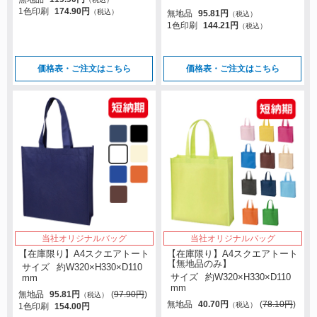
1色印刷
174.90円
（税込）
無地品
95.81円
（税込）
1色印刷
144.21円
（税込）
価格表・ご注文はこちら
価格表・ご注文はこちら
当社オリジナルバッグ
当社オリジナルバッグ
【在庫限り】A4スクエアトート
【在庫限り】A4スクエアトート
【無地品のみ】
サイズ
約W320×H330×D110
サイズ
約W320×H330×D110
mm
mm
無地品
95.81円
(
97.90円
)
（税込）
無地品
40.70円
(
78.10円
)
（税込）
1色印刷
154.00円